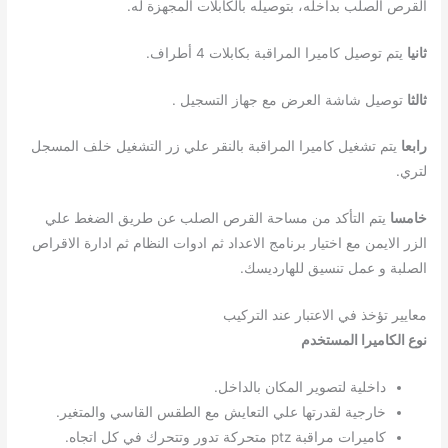
القرص الصلب بداخله، بتوصيله بالكابلات المجهزة له.
ثانيا
يتم توصيل كاميرا المراقبة بكابلات 4 أطراف.
ثالثا
توصيل شاشة العرض مع جهاز التسجيل .
رابعا
يتم تشغيل كاميرا المراقبة بالنقر علي زر التشغيل خلف المسجل
لتري.
خامسا
يتم التأكد من مساحة القرص الصلب عن طريق الضغط علي
الزر الايمن مع اختيار برنامج الاعداد ثم ادوات النظام ثم ادارة الاقراص
الصلبة و عمل تنسيق للهارديسك.
معايير تؤخذ في الاعتبار عند التركيب
نوع الكاميرا المستخدم
داخلية لتصوير المكان بالداخل.
خارجية لقدرتها علي التعايش مع الطقس القاسي والمتغير.
كاميرات مراقبة ptz متحركة تدور وتتحرك في كل اتجاه.