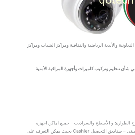
عيات التعاونية والأندية الرياضية والثقافية ومراكز الشباب ومراكز
الأمنية
ج الطوارئ و الأسطح والسراديب – جميع اماكن اجهزة
الصرف الآلي – الأسوار والمحيط الخارجي للمبنى – صناديق التحصيل Cashier بحيث يمكن التعرف على