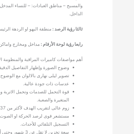
والمسبح – مناطق العبادات: – للنساء المدخ
الداخل.
ثالثا رؤية الرصد :
منطقة البهو او الردهة الرئيس
رابعا رؤية لوحة الأرقام :
مداخل ومخارج واماكن 
أهم مواصفات كاميرات المراقبة والمنظومة الأ
وضوح الصورة وإظهار التفاصيل الدقيق
تصوير ليلى نهارى بالالوان مع الوضوح 
عدسات ذات جودة عالية.
قوة التحمل للصدمات وتحمل الاتربة 
المتغيرة والصعبة.
زوم عالى لتقريب الهدف لأكثر من 37 مرة.
مستشعر قوى لرصد الحركة او الصوت.
التسجيل التلقائي للأحداث.
سعة تخزين لا تقل عن 3 شهور وحتى أكثر من 5 شهور.