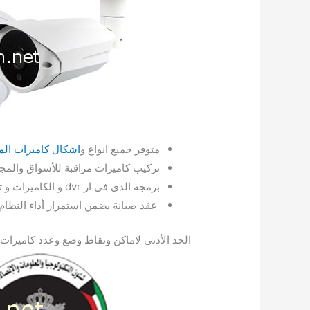
متوفر جميع انواع و
اشكال كاميرات المر
تركيب كاميرات مراقبة للأسواق والم
برمجة الدى فى ار dvr و الكاميرات و تشغيلها على الهواتف الذكية للمشاهدة عن بعد.
عقد صيانة يضمن استمرار أداء النظام 
الحد الأدنى لاماكن ونقاط وضع وعدد كاميرات ا