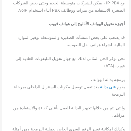
مع IP-PBX ، يمكن للشركات متوسطة الحجم وحتى بعض الشركات
الصغيرة الاستفادة من ميزات ووظائف PBX أثناء استخدام VoIP.
أجهزة تحويل الهواتف الأنالوج إلى هواتف فويب
قد يصعب على بعض المنشآت الصغيرة والمتوسطة توفير الموارد
المالية لشراء هواتف نقل الصوت،،
نحن نوفر الحل المثالى لذلك مع جهاز تحويل التليفونات العادية إلى
فويب (ATA) .
برمجة بدالة الهواتف
يقوم
فني بدالة
بعد تعمل توصيل مكونات السنترال الداخلى بمرحلة
البرمجة
والتى يتم من خلالها تجهيز البدالة للعمل بأعلى كفاءة والاستفادة من
مزاياها.
وكذلك امكانية تغيير الرقم السري الخاص بعملية البرمجة ومن أمثلة