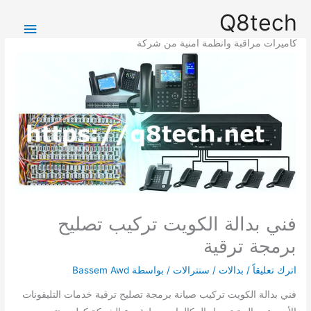
خطي
القائمة
Q8tech
لى
الرئيس
لمحتوى
كاميرات مراقبة وانظمة امنية من شركة
فني بدالة الكويت تركيب تصليح
برمجة ترقية
اترك تعليقاً
/
بدالات / سنترالات
/ بواسطة
Bassem Awd
فني بدالة الكويت تركيب صيانة برمجة تصليح ترقية خدمات التليفونات