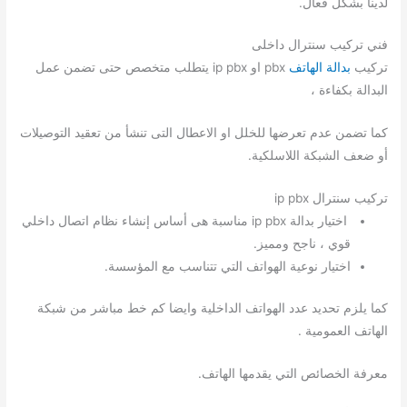
لدينا بشكل فعال.
فني تركيب سنترال داخلى
تركيب
بدالة الهاتف
pbx او ip pbx يتطلب متخصص حتى تضمن عمل
البدالة بكفاءة ،
كما تضمن عدم تعرضها للخلل او الاعطال التى تنشأ من تعقيد التوصيلات
أو ضعف الشبكة اللاسلكية.
تركيب سنترال ip pbx
اختيار بدالة ip pbx مناسبة هى أساس إنشاء نظام اتصال داخلي
قوي ، ناجح ومميز.
اختيار نوعية الهواتف التي تتناسب مع المؤسسة.
كما يلزم تحديد عدد الهواتف الداخلية وايضا كم خط مباشر من شبكة
الهاتف العمومية .
معرفة الخصائص التي يقدمها الهاتف.