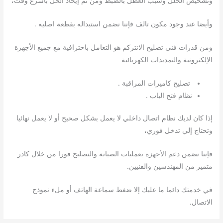
وتشخيص الخلل وسبب العطل بالضبط ومن ثم إيحاد الحل بأسرع وقت،
وأيضا عند وجود مكون تالف فإننا نضمن استبداله بقطعة اصليه .
ومن قدرات فني تصليح الانتركم هو التعامل باحترافية مع جميع الأجهزة
الإلكترونية والتمديدات الكهربائية
تصليح كاميرات المراقبة .
نظام فتح الباب .
إذا كان لديك نظام اتصال داخلي لا يعمل بشكل صحيح أو لا يعمل نهائيا
وتحتاج إلي تدخل فوري،
فإننا نضمن دعم الأجهزة بعمليات الصيانة والتصليح فورا من خلال كادر
متميز من المهندسين والفنيين.
في خدمتك دائما ما عليك إلا ضغط سماعة الهاتف أو ملء نموذج
الاتصال.