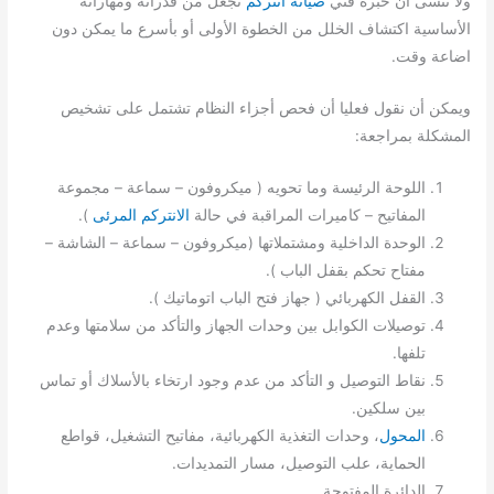
ولا ننسى أن خبرة فني
صيانة انتركم
تجعل من قدراته ومهاراته
الأساسية اكتشاف الخلل من الخطوة الأولى أو بأسرع ما يمكن دون
اضاعة وقت.
ويمكن أن نقول فعليا أن فحص أجزاء النظام تشتمل على تشخيص
المشكلة بمراجعة:
اللوحة الرئيسة وما تحويه ( ميكروفون – سماعة – مجموعة
المفاتيح – كاميرات المراقبة في حالة
الانتركم المرئى
).
الوحدة الداخلية ومشتملاتها (ميكروفون – سماعة – الشاشة –
مفتاح تحكم بقفل الباب ).
القفل الكهربائي ( جهاز فتح الباب اتوماتيك ).
توصيلات الكوابل بين وحدات الجهاز والتأكد من سلامتها وعدم
تلفها.
نقاط التوصيل و التأكد من عدم وجود ارتخاء بالأسلاك أو تماس
بين سلكين.
المحول
، وحدات التغذية الكهربائية، مفاتيح التشغيل، قواطع
الحماية، علب التوصيل، مسار التمديدات.
الدائرة المفتوحة.