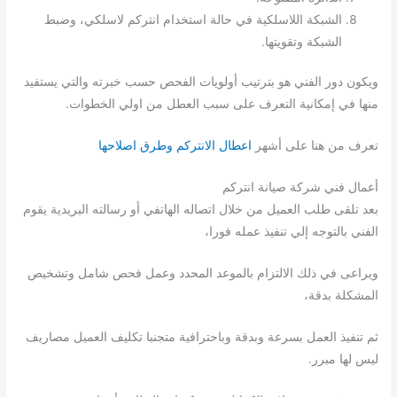
الشبكة اللاسلكية في حالة استخدام انتركم لاسلكي، وضبط
الشبكة وتقويتها.
ويكون دور الفني هو بترتيب أولويات الفحص حسب خبرته والتي يستفيد
منها في إمكانية التعرف على سبب العطل من اولي الخطوات.
تعرف من هنا على أشهر
اعطال الانتركم وطرق اصلاحها
أعمال فني شركة صيانة انتركم
بعد تلقى طلب العميل من خلال اتصاله الهاتفي أو رسالته البريدية يقوم
الفني بالتوجه إلي تنفيذ عمله فورا،
ويراعى في ذلك الالتزام بالموعد المحدد وعمل فحص شامل وتشخيص
المشكلة بدقة،
ثم تنفيذ العمل بسرعة وبدقة وباحترافية متجنبا تكليف العميل مصاريف
ليس لها مبرر.