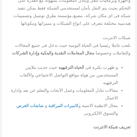
واجهزة وبرمجيات لنقل وتبادل المعلومات بسهولة مع القدرة على
التحكم بحيث يتم النقل بأمان لمستخدمي الشبكة فقط يمكن تنفيذ
شبكة فى اى مكان شركة، مصنع،مؤسسة بطرق توصيل وتصميمات
هندسية مختلفة نتعرف على انواع الشبكات و مميزاتها ومكوناتها
شبكات الانترنت
تلعب عاملا رئيسيا فى الحياة اليومية حيث تدخل فى جميع المجالات
والتعاملات وخصوصا
مجال المعاملات النقدية والبنكية وإدارة الشركات
و ظهرت بكثرة فى
الحياه الترفيهيه
حيث جذبت ملايين
المستخدمين من هواة مواقع التواصل الاجتماعي والألعاب
الترفيهيه
مجالات تبادل المعلومات وعمل الأبحاث والتعلم عن بعد وادارة
الاعمال
مجال الانظمة الامنية و
كاميرات المراقبة
و
شاشات العرض
والتسوق الالكترونى
تعريف شبكة الانترنت