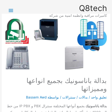
خطي
القائمة
Q8tech
لى
الرئيس
لمحتوى
كاميرات مراقبة وانظمة امنية من شركة
بدالة باناسونيك بجميع انواعها
ومميزاتها
تعليق واحد
/
بدالات / سنترالات
/ بواسطة
Bassem Awd
بدالة باناسونيك
بجميع أنواعها المختلفة سنترال PBX و IP PBX من حط