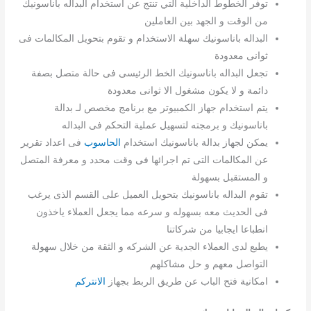
توفر الخطوط الداخلية التي تنتج عن استخدام البداله باناسونيك
من الوقت و الجهد بين العاملين
البداله باناسونيك سهلة الاستخدام و تقوم بتحويل المكالمات فى
ثوانى معدودة
تجعل البداله باناسونيك الخط الرئيسى فى حالة متصل بصفة
دائمة و لا يكون مشغول الا ثوانى معدودة
يتم استخدام جهاز الكمبيوتر مع برنامج مخصص لـ بدالة
باناسونيك و برمجته لتسهيل عملية التحكم فى البداله
يمكن لجهاز بدالة باناسونيك استخدام
الحاسوب
فى اعداد تقرير
عن المكالمات التى تم اجرائها فى وقت محدد و معرفة المتصل
و المستقبل بسهولة
تقوم البداله باناسونيك بتحويل العميل على القسم الذى يرغب
فى الحديث معه بسهوله و سرعه مما يجعل العملاء ياخذون
انطباعا ايجابيا من شركاتنا
يطبع لدى العملاء الجدية عن الشركه و الثقة من خلال سهولة
التواصل معهم و حل مشاكلهم
امكانية فتح الباب عن طريق الربط بجهاز
الانتركم