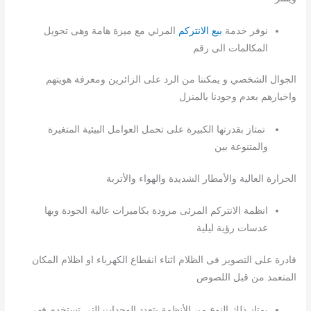
نوفر خدمة
بيع الانتركم
المرئي مع ميزة هامة وهى تحويل
المكالمات الى رقم
الجوال الشخصي و يمكننا من الرد على الزائرين ومعرفة هويتهم
واخبارهم بعدم وجودنا بالمنزل
تمتاز بقدرتها الكبيرة على تحمل العوامل البيئية المتغيرة
والمتنوعة بين
الحرارة العالية والأمطار الشديدة والهواء والأتربة
انظمة الانتركم المرئى مزودة بكاميرات عالية الجودة وبها
عدسات رؤية ليلية
قادرة على التصوير فى الظلام اثناء انقطاع الكهرباء او اظلام المكان
المتعمد من قبل اللصوص
يمتاز ذلك النوع من الأنظمة بتعدد الوحدات التي تستخدم فهى