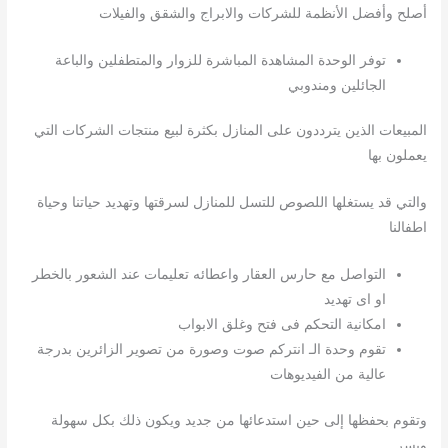
أصلح وأفضل الأنظمة للشركات والابراج والشقق والفيلات
توفر الوحدة المشاهدة المباشرة للزوار والمتطفلين والباعة
الجائلين ومندوبي
المبيعات الذين يترددون على المنازل بكثرة لبيع منتجات الشركات التي
يعملون بها
والتي قد يستغلها اللصوص للتسل للمنازل لسرقتها وتهديد حياتنا وحياة
اطفالنا
التواصل مع حارس العقار واعطائه تعليمات عند الشعور بالخطر
او اى تهديد
امكانية التحكم فى فتح وغلق الابواب
تقوم وحدة الـ انتركم صوت وصورة من تصوير الزائرين بدرجة
عالية من الفيديوهات
وتقوم بحفظها إلى حين استدعائها من جديد ويكون ذلك بكل سهولة
ويسر