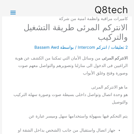
خطي
القائمة
Q8tech
لى
الرئيس
لمحتوى
كاميرات مراقبة وانظمة امنية من شركة
الانتركم المرئى طريقة التشغيل
والتركيب
2 تعليقات
/
انتركم Intercom
/ بواسطة
Bassem Awd
الانتركم المرئى
من وسائل الأمان التي تمكننا من الكشف عن هوية
الراغبين فى الدخول الى منازلنا وتصويرهم والتواصل معهم صوت
وصورة وفتح وغلق الأبواب
ما هو الانتركم المرئى
هو وحدة اتصال وتواصل داخلى بسيطة صوت وصورة سهلة التركيب
والتوصيل
يتم التحكم فيها بسهولة واستخدامها سهل وميسر عبارة عن
جهاز اتصال واستقبال من جانب (الشخص بداخل الشقة او