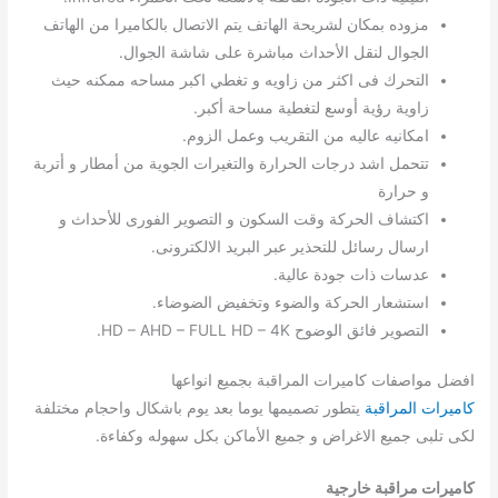
مزوده بمكان لشريحة الهاتف يتم الاتصال بالكاميرا من الهاتف
الجوال لنقل الأحداث مباشرة على شاشة الجوال.
التحرك فى اكثر من زاويه و تغطي اكبر مساحه ممكنه حيث
زاوية رؤية أوسع لتغطية مساحة أكبر.
امكانيه عاليه من التقريب وعمل الزوم.
تتحمل اشد درجات الحرارة والتغيرات الجوية من أمطار و أتربة
و حرارة
اكتشاف الحركة وقت السكون و التصوير الفورى للأحداث و
ارسال رسائل للتحذير عبر البريد الالكترونى.
عدسات ذات جودة عالية.
استشعار الحركة والضوء وتخفيض الضوضاء.
التصوير فائق الوضوح HD – AHD – FULL HD – 4K.
افضل مواصفات كاميرات المراقبة بجميع انواعها
كاميرات المراقبة
يتطور تصميمها يوما بعد يوم باشكال واحجام مختلفة
لكى تلبى جميع الاغراض و جميع الأماكن بكل سهوله وكفاءة.
كاميرات مراقبة خارجية