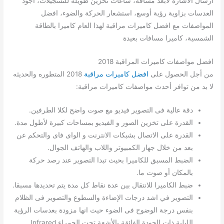
ارسال الاشارة لأبعد مسافة، ساعات تخزين طويلة للتسجيلات، اجود
العدسات بزاوية رؤية أوسع، استشعار الحركة والضوء، افضل
المواصفات مع افضل كاميرات مراقبة لهذا العام كاميرا بالطاقة
الشمسية، كاميرا مسافات بعيدة
افضل مواصفات كاميرات المراقبة 2018
من أجل الحصول على
افضل كاميرات مراقبة
2018 المتطوره والحديثه
لا بد من توافر أحدث مواصفات كاميرات مراقبة:
دقة عالية فى التصوير فيديو مع صوت واضح لكلا الطرفين.
القدرة على تخزين الصور و الفيديو بمساحات كبيرة لأطول مدة.
القدرة على الاتصال بشبكات الانترنت و الواى فاى والتحكم عن
بعد من خلال جهاز الكمبيوتر واللاب والهاتف الجوال.
الضبط المسبق للكاميرا بحيث تبدا التصوير عند رصد حركة
بالمكان أو صوت ما.
ضبط الكاميرا للانتقال بين عدة نقاط كل مدة يتم تحديدها مسبقا.
التصوير في اشد درجات الإضاءة والسطوع والتصوير فى الظلام
بنفس درجة الوضوح فى الضوء حيث انها مزودة بعدسات الرؤية
الليلية ذات الجودة الفائقة بالأشعة تحت الحمراء Infrared.