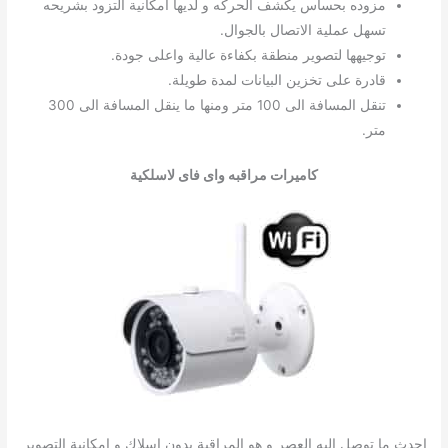
مزوده بحساس يكشف الحركه و لديها امكانية التزود بشريحه
تسهل عملية الاتصال بالجوال.
توجيهها لتصوير منطقة بكفاءة عالية واعلى جودة.
قادرة على تخزين البيانات لمدة طويلة.
تنقل المسافة الى 100 متر ومنها ما ينقل المسافة الى 300
متر.
كاميرات مراقبه واى فاى
لاسلكية
احدث ما توصل اليه العصر و هو المراقبة بدون اسلاك و امكانية التصوير