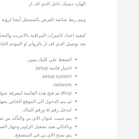
الهارد ديسك داخل الدي اف ار.
ويتم ربط شاشة العرض بالمسجل أيضا لرؤية كام
كيفية اعداد كاميرات المراقبة بالانترنت والتح
بعد توصيل الدي اف ار بالرواتر او المودم الخا
الضغط علي كليك يمين.
اختيار قائمة setup.
setup system.
network.
dhcp ثم فتح هذه القائمة لمعرفة عنوان الاي بي الخاص بالجهاز.
ثم يتم الدخول الى الموقع الخاص بجها
لندخل رقم ip ورقم الماك.
يتم تثبيت عنوان الاي بي والتأكد من
وبالتالي نعيد تشغيل الراوتر وجهاز ال
يتم نسخ الاي بي في المتصفح.