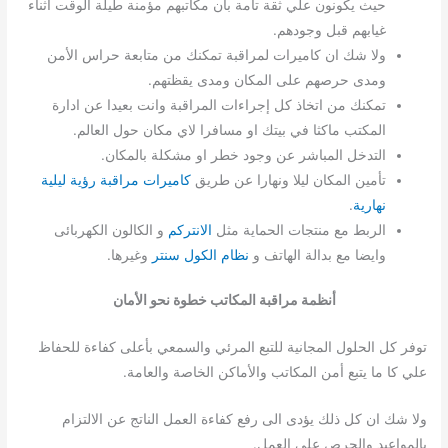
حيث يكونون علي ثقة تامة بأن مكاتبهم مؤمنة طيلة الوقت اثناء
غيابهم قبل وجودهم.
ولا شك ان كاميرات لمراقبة تمكنك من متابعة حراس الأمن
ومدى حرصهم على المكان ومدى يقظتهم.
تمكنك من اتخاذ كل إجراءات المراقبة وانت بعيدا عن ادارة
المكتب ماكثا في بيتك او مسافرا لاي مكان حول العالم.
التدخل المباشر عن وجود خطر او مشكلة بالمكان.
تأمين المكان ليلا ونهارا عن طريق
كاميرات مراقبة رؤية ليلية
نهارية
.
الربط مع منتجات الحماية مثل
الانتركم
و الكالون الكهربائى
وايضا مع بدالة الهاتف و
نظام الكول سنتر
وغيرها.
أنظمة
مراقبة المكاتب خطوة نحو
الأمان
توفر كل الحلول المجانية للتبع المرئي والسمعي بأعلى كفاءة للحفاظ
علي كا ما يتبع أمن المكاتب والأماكن الخاصة والعامة.
ولا شك ان كل ذلك يؤدى الى رفع كفاءة العمل الناتج عن الالتزام
بالمواعيد والحرص على العمل.