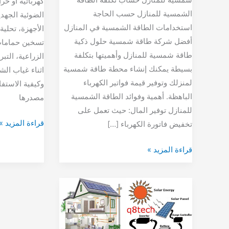
كهربائية أو حرا
الشمسية للمنازل حسب الحاجة
الضوئية الجهدي
استخدامات الطاقة الشمسية في المنازل
الأجهزة، تحلية
أفضل شركة طاقة شمسية حلول ذكية
تسخين حمامات
طاقة شمسية للمنازل وأهميتها بتكلفة
الزراعية، التبر
بسيطة يمكنك إنشاء محطة طاقة شمسية
اثناء غياب ال
لمنزلك وتوفير قيمة فواتير الكهرباء
وكيفية الاستفا
الباهظة. أهمية وفوائد الطاقة الشمسية
مصدرها
للمنازل توفير المال: حيث تعمل على
قراءة المزيد »
تخفيض فاتورة الكهرباء […]
قراءة المزيد »
كيف
تعمل
الطاقة
الشمسية