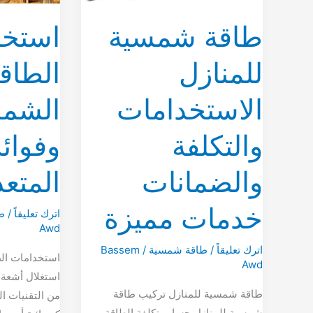
والضمانات
طاقة شمسية
استخد
خدمات
مميزة
للمنازل
الطاق
الاستخدامات
الشم
والتكلفة
وفوائد
والضمانات
المتعد
خدمات مميزة
اترك تعليقاً
/
ط
Awd
اترك تعليقاً
/
طاقة شمسية
/
Bassem
استخدامات الط
Awd
استغلال أشعة
طاقة شمسية للمنازل تركيب طاقة
من التقنيات ال
شمسية للمنازل حساب تكلفة الطاقة