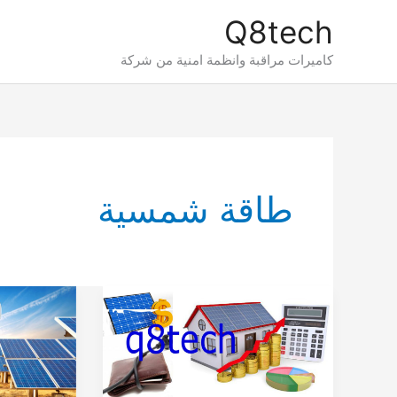
خطي
Q8tech
لى
لمحتوى
كاميرات مراقبة وانظمة امنية من شركة
طاقة شمسية
طاقة
استخدامات
شمسية
الطاقة
للمنازل
الشمسية
الاستخدامات
وفوائدها
والتكلفة
المتعددة